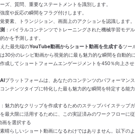
ーズ、質問、重要なステートメントを識別します。
強度や反応の瞬間をフラグ付けします。
覚要素、トランジション、画面上のアクションを認識します。
測
：バイラルコンテンツでトレーニングされた機械学習モデル
的かを予測します。
備えた最先端の
YouTube動画からショート動画を生成する
ツー
は30分のレシピ動画から視覚的に最も魅力的な瞬間を自動的に
作成してショートフォームエンゲージメントを450％向上さ
AI
プラットフォームは、あなたのコンテンツのパフォーマンス
コンテンツタイプに特化した最も魅力的な瞬間を特定する能力
：魅力的なクリップを作成するためのステップバイステップガ
を最大限に活用するために、この実証済みのワークフローに従
動画を選択する
素晴らしいショート動画になるわけではありません。以下のよ