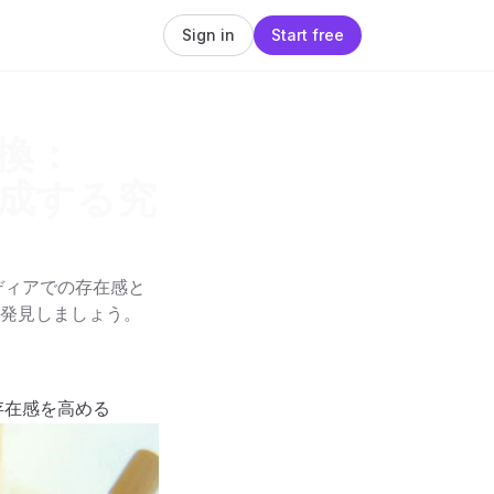
Sign in
Start free
換：
生成する究
ディアでの存在感と
発見しましょう。
存在感を高める