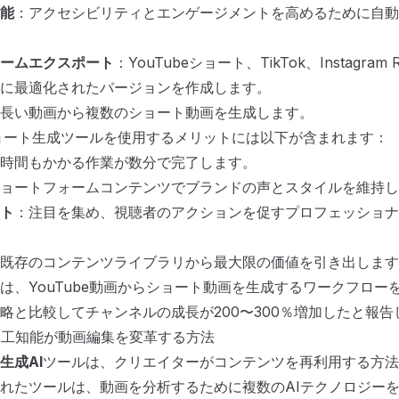
能
：アクセシビリティとエンゲージメントを高めるために自動
ームエクスポート
：YouTubeショート、TikTok、Instagram
に最適化されたバージョンを作成します。
長い動画から複数のショート動画を生成します。
eショート生成ツールを使用するメリットには以下が含まれます：
時間もかかる作業が数分で完了します。
ョートフォームコンテンツでブランドの声とスタイルを維持し
ト
：注目を集め、視聴者のアクションを促すプロフェッショナ
既存のコンテンツライブラリから最大限の価値を引き出します
は、YouTube動画からショート動画を生成するワークフロー
略と比較してチャンネルの成長が200〜300％増加したと報告
人工知能が動画編集を変革する方法
生成AI
ツールは、クリエイターがコンテンツを再利用する方法
れたツールは、動画を分析するために複数のAIテクノロジー