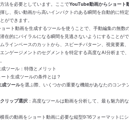
方法を必要としています。ここで
YouTube動画からショー
揮し、長い動画から高いインパクトのある瞬間を自動的に特定
とができます。
からショート動画を生成するツールを使うことで、手動編集の無数
潜在的にバイラルになる瞬間を見逃さないようにすることがで
ムラインベースのカットから、スピーチパターン、視覚要素、
エンゲージメントのセグメントを特定する高度なAI分析まで
。
ト生成ツール：特徴とメリット
ショート生成ツールの条件とは？
ト生成ツール
を選ぶ際、いくつかの重要な機能があなたのコンテ
クリップ選択
：高度なツールは動画を分析して、最も魅力的な
横長の動画をショート動画に必要な縦型9:16フォーマットに