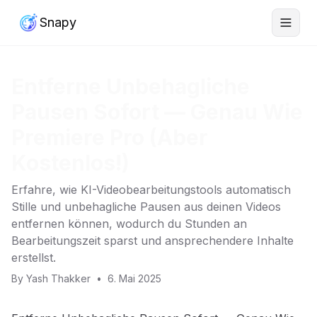
Snapy
Entferne Unbehagliche
Pausen Sofort — Genau Wie
Premiere Pro (Aber
Kostenlos!)
Erfahre, wie KI-Videobearbeitungstools automatisch
Stille und unbehagliche Pausen aus deinen Videos
entfernen können, wodurch du Stunden an
Bearbeitungszeit sparst und ansprechendere Inhalte
erstellst.
By
Yash Thakker
•
6. Mai 2025